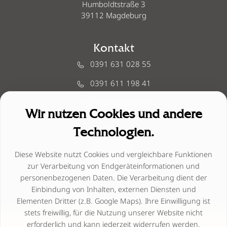
Humboldtstraße 3
39112 Magdeburg
Kontakt
0391 631 028 55
0391 611 198 41
info@lenne-aesthetics.de
Wir nutzen Cookies und andere
Technologien.
Links
Instagram
Diese Website nutzt Cookies und vergleichbare Funktionen
zur Verarbeitung von Endgeräteinformationen und
Facebook
personenbezogenen Daten. Die Verarbeitung dient der
Einbindung von Inhalten, externen Diensten und
Elementen Dritter (z.B. Google Maps). Ihre Einwilligung ist
stets freiwillig, für die Nutzung unserer Website nicht
erforderlich und kann jederzeit widerrufen werden.